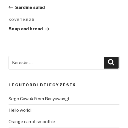
navigáció
bejegyzés
Sardine salad
KÖVETKEZŐ
Következő
bejegyzés
Soup and bread
Keresés
Keres
a
következő
kifejezésre:
LEGUTÓBBI BEJEGYZÉSEK
Sego Cawuk From Banyuwangi
Hello world!
Orange carrot smoothie