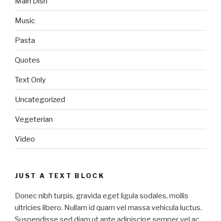
Main Dish
Music
Pasta
Quotes
Text Only
Uncategorized
Vegeterian
Video
JUST A TEXT BLOCK
Donec nibh turpis, gravida eget ligula sodales, mollis
ultricies libero. Nullam id quam vel massa vehicula luctus.
Suspendisse sed diam ut ante adipiscing semper vel ac