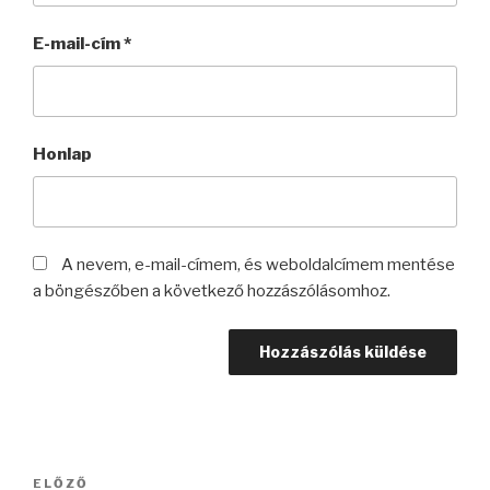
E-mail-cím
*
Honlap
A nevem, e-mail-címem, és weboldalcímem mentése
a böngészőben a következő hozzászólásomhoz.
Bejegyzés
ELŐZŐ
Korábbi