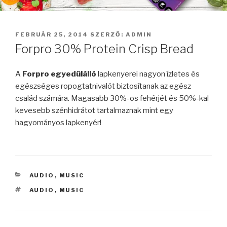
BEKÜLDVE:
FEBRUÁR 25, 2014
SZERZŐ:
ADMIN
Forpro 30% Protein Crisp Bread
A
Forpro egyedülálló
lapkenyerei nagyon ízletes és
egészséges ropogtatnivalót biztosítanak az egész
család számára. Magasabb 30%-os fehérjét és 50%-kal
kevesebb szénhidrátot tartalmaznak mint egy
hagyományos lapkenyér!
KATEGÓRIÁK
AUDIO
,
MUSIC
CÍMKÉK
AUDIO
,
MUSIC