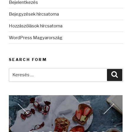
Bejelentkezés
Bejegyzések hírcsatorna
Hozzászólások hírcsatorna
WordPress Magyarország
SEARCH FORM
Keresés
Keres
a
következő
kifejezésre: