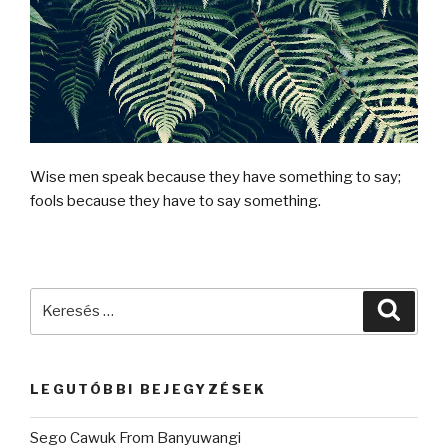
Wise men speak because they have something to say;
fools because they have to say something.
Keresés
Keres
a
következő
kifejezésre:
LEGUTÓBBI BEJEGYZÉSEK
Sego Cawuk From Banyuwangi