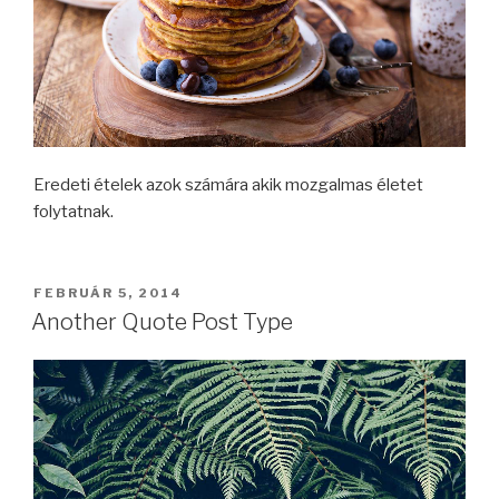
Eredeti ételek azok számára akik mozgalmas életet
folytatnak.
BEKÜLDVE:
FEBRUÁR 5, 2014
Another Quote Post Type