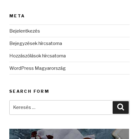
META
Bejelentkezés
Bejegyzések hírcsatorna
Hozzászólások hírcsatorna
WordPress Magyarország
SEARCH FORM
Keresés
Keres
a
következő
kifejezésre: