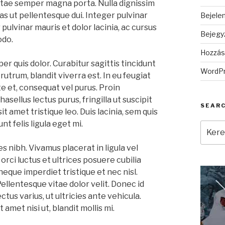
vitae semper magna porta. Nulla dignissim
as ut pellentesque dui. Integer pulvinar
Bejele
pulvinar mauris et dolor lacinia, ac cursus
Bejegy
odo.
Hozzás
r quis dolor. Curabitur sagittis tincidunt
WordPr
rutrum, blandit viverra est. In eu feugiat
te et, consequat vel purus. Proin
sellus lectus purus, fringilla ut suscipit
SEAR
 amet tristique leo. Duis lacinia, sem quis
nt felis ligula eget mi.
Keres
a
les nibh. Vivamus placerat in ligula vel
követ
kifeje
rci luctus et ultrices posuere cubilia
eque imperdiet tristique et nec nisl.
ellentesque vitae dolor velit. Donec id
ctus varius, ut ultricies ante vehicula.
met nisi ut, blandit mollis mi.