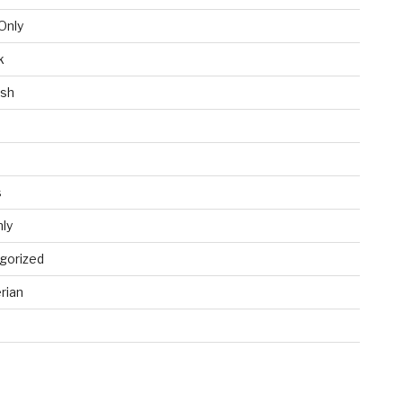
Only
k
ish
s
ly
gorized
rian