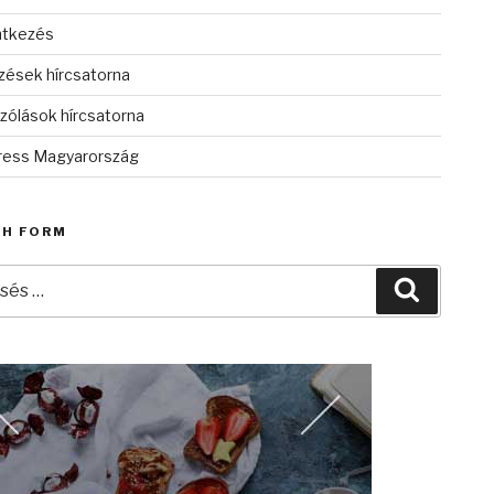
ntkezés
zések hírcsatorna
zólások hírcsatorna
ess Magyarország
CH FORM
és
Keresés
kező
zésre: