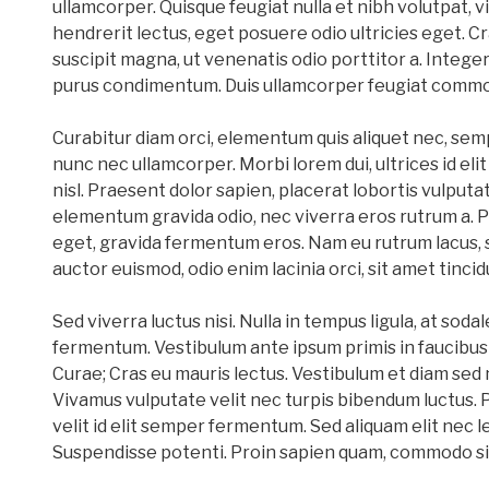
ullamcorper. Quisque feugiat nulla et nibh volutpat, 
hendrerit lectus, eget posuere odio ultricies eget. Cr
suscipit magna, ut venenatis odio porttitor a. Integer 
purus condimentum. Duis ullamcorper feugiat comm
Curabitur diam orci, elementum quis aliquet nec, sempe
nunc nec ullamcorper. Morbi lorem dui, ultrices id elit 
nisl. Praesent dolor sapien, placerat lobortis vulputa
elementum gravida odio, nec viverra eros rutrum a. Pha
eget, gravida fermentum eros. Nam eu rutrum lacus, sit
auctor euismod, odio enim lacinia orci, sit amet tincidu
Sed viverra luctus nisi. Nulla in tempus ligula, at soda
fermentum. Vestibulum ante ipsum primis in faucibus o
Curae; Cras eu mauris lectus. Vestibulum et diam sed n
Vivamus vulputate velit nec turpis bibendum luctus. P
velit id elit semper fermentum. Sed aliquam elit nec le
Suspendisse potenti. Proin sapien quam, commodo sit a