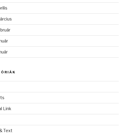
rilis
árcius
bruár
nuár
nuár
GÓRIÁK
ts
l Link
& Text