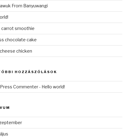
awuk From Banyuwangi
orld!
 carrot smoothie
ess chocolate cake
cheese chicken
TÓBBI HOZZÁSZÓLÁSOK
dPress Commenter
-
Hello world!
ÍVUM
zeptember
ájus