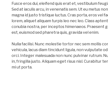
Fusce eros dui, eleifend quis erat et, vestibulum feug
Sed at iaculis arcu, in venenatis sem. Ut eu metus non
magna id justo tristique luctus. Cras porta, eros vel f
lorem, aliquet aliquam turpis leo nec leo. Class aptent
conubia nostra, per inceptos himenaeos. Praesent gra
est, euismod sed pharetra quis, gravida vel enim.
Nulla facilisi. Nunc molestie tortor nec sem mollis c
vehicula, lacus diam tincidunt ligula, non vulputate od
orci. Integer malesuada non nunc pulvinar rutrum. 
in, fringilla justo. Aliquam eget risus nisl. Curabitur 
mi ut porta.