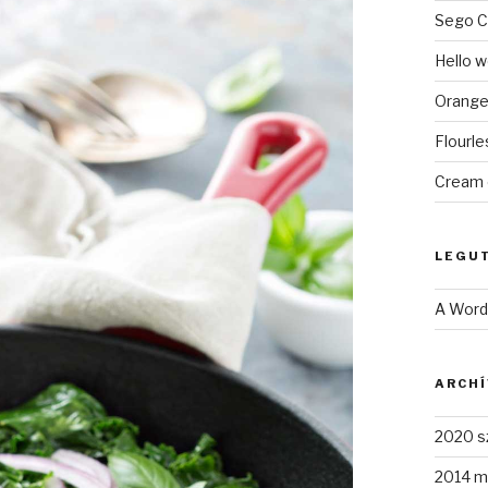
Sego C
Hello w
Orange
Flourl
Cream 
LEGU
A Wor
ARCH
2020 s
2014 m