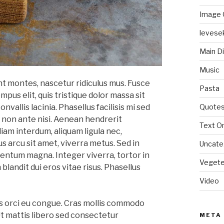
Image 
levese
Main D
Music
t montes, nascetur ridiculus mus. Fusce
Pasta
pus elit, quis tristique dolor massa sit
Quote
vallis lacinia. Phasellus facilisis mi sed
s non ante nisi. Aenean hendrerit
Text On
iam interdum, aliquam ligula nec,
s arcu sit amet, viverra metus. Sed in
Uncate
entum magna. Integer viverra, tortor in
Vegete
blandit dui eros vitae risus. Phasellus
Video
as orci eu congue. Cras mollis commodo
Ut mattis libero sed consectetur
META