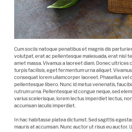
Cum sociis natoque penatibus et magnis dis parturien
volutpat, erat ac pellentesque malesuada, erat nisl tem
amet massa. Vivamus a laoreet diam. Donec ultrices con
turpis facilisis, eget fermentum urna aliquet. Vivamu
consequat lorem ullamcorper laoreet. Phasellus vel d
pellentesque libero. Nunc id metus venenatis, faucibu
rutrum urna. Pellentesque id congue neque, sed elem
varius scelerisque, lorem lectus imperdiet lectus, non 
accumsan iaculis imperdiet.
In hac habitasse platea dictumst. Sed sagittis egest
mauris at accumsan. Nunc auctor ut risus eu auctor. 