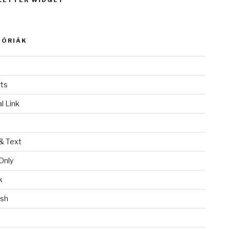
LETTER WIDGET
GÓRIÁK
ts
l Link
& Text
Only
k
ish