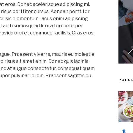
iat eros. Donec scelerisque adipiscing mi.
 risus porttitor cursus. Aenean porttitor
acilisis elementum, lacus enim adipiscing
 taciti sociosqu ad litora torquent per
vida orci et commodo facilisis. Cras eros
ongue. Praesent viverra, mauris eu molestie
io risus sit amet enim. Donec quis lacinia
Nunc at augue consectetur, consequat quam
tempor pulvinar lorem. Praesent sagittis eu
POPU