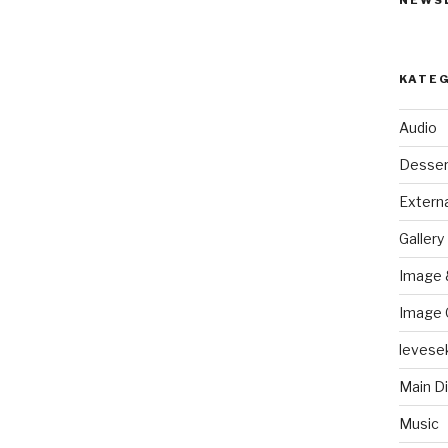
NEWS
KATE
Audio
Desser
Externa
Gallery
Image 
Image 
levese
Main D
Music