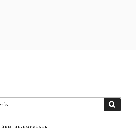
és
Keresés
kező
zésre:
ÓBBI BEJEGYZÉSEK