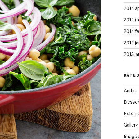
2014 áp
2014 m
2014 fe
2014 ja
2013 ja
KATE
Audio
Desser
Externa
Gallery
Image 