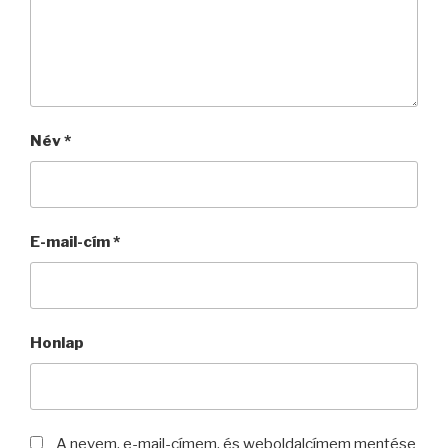
Név
*
E-mail-cím
*
Honlap
A nevem, e-mail-címem, és weboldalcímem mentése